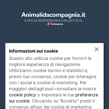
×
CHI SIAMO
Informazioni sui cookie
www.animalidacompagnia.it è il portale che
Questo sito utilizza cookie per fornirti la
soddisfa le esigenze dei proprietari di PET,
migliore esperienza di navigazione.
trait d'union tra proprietario e veterinari,
Utilizziamo cookie tecnici e statistici e,
istituzioni, allevatori ed operatori del settore.
previo tuo consenso, cookie per interagire
Raccoglie ogni giorno notizie di attualità,
con i social e cookie di marketing. Per
igiene e salute, rubriche, eventi e servizi
maggiori dettagli puoi consultare la nostra
riguardanti gli animali da compagnia e non
cookie policy
o impostare le tue
preferenze
solo.
Leggi di più
sui cookie
. Cliccando su “Accetto” presti il
consenso all’uso dei cookie di marketing