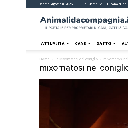
sabato, Agosto 8, 2026
Chi Siamo
Dicono di noi
Animali
da
compagnia
–
Il
ATTUALITÀ
CANE
GATTO
AL
portale
per
Home
La Mixomatosi del coniglio
mixomatosi nel
i
mixomatosi nel conigli
proprietari
di
pet