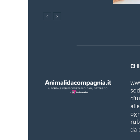
CHI
www
sod
d'u
all
ogn
rub
da 