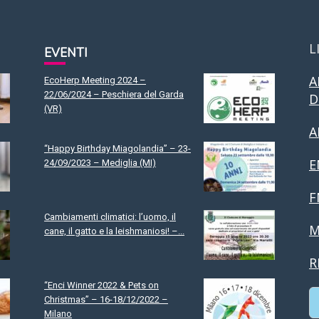
L
EVENTI
A
EcoHerp Meeting 2024 –
22/06/2024 – Peschiera del Garda
D
(VR)
A
“Happy Birthday Miagolandia” – 23-
E
24/09/2023 – Mediglia (MI)
F
Cambiamenti climatici: l’uomo, il
M
cane, il gatto e la leishmaniosi! –...
R
“Enci Winner 2022 & Pets on
Christmas” – 16-18/12/2022 –
Milano