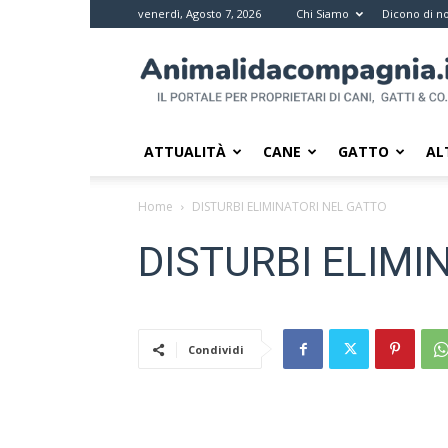
venerdì, Agosto 7, 2026
Chi Siamo
Dicono di no
Animali
da
compagnia
–
Il
ATTUALITÀ
CANE
GATTO
AL
portale
per
Home
DISTURBI ELIMINATORI NEL GATTO
i
proprietari
DISTURBI ELIMI
di
pet
Condividi