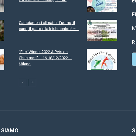
E
F
Cambiamenti climatici: l’uomo, il
M
cane, il gatto e la leishmaniosi! –...
R
“Enci Winner 2022 & Pets on
Christmas” – 16-18/12/2022 –
Milano
C
 SIAMO
S