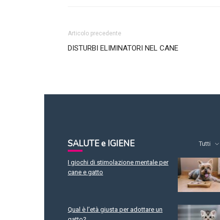
Articolo precedente
DISTURBI ELIMINATORI NEL CANE
SALUTE e IGIENE
Tutti
I giochi di stimolazione mentale per
cane e gatto
Qual è l’età giusta per adottare un
gatto?