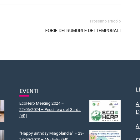
Prossimo articolo
FOBIE DEI RUMORI E DEI TEMPORALI
L
EVENTI
A
EcoHerp Meeting 2024 –
22/06/2024 – Peschiera del Garda
D
(VR)
A
“Happy Birthday Miagolandia” – 23-
24/09/2023 – Mediglia (MI)