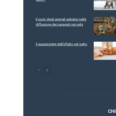
Il ruolo degli animali selvatici nella
diffusione dei parassiti nei pets
Il superpotere dell’olfatto nel gatto
CHI