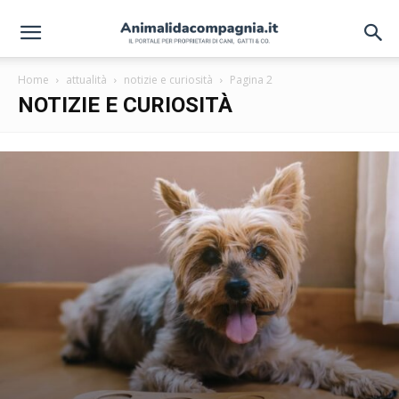
Home
attualità
notizie e curiosità
Pagina 2
NOTIZIE E CURIOSITÀ