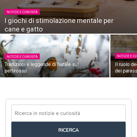
NOTIZIE E CURIOSITÀ
I giochi di stimolazione mentale per
cane e gatto
NOTIZIE E CU
NOTIZIE E CURIOSITÀ
Tradizioni e leggende di Natale sul
Il ruolo de
pettirosso
dei parass
RICERCA