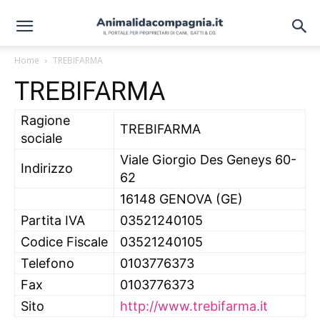
Home
TREBIFARMA
TREBIFARMA
Ragione
TREBIFARMA
sociale
Viale Giorgio Des Geneys 60-
Indirizzo
62
16148 GENOVA (GE)
Partita IVA
03521240105
Codice Fiscale
03521240105
Telefono
0103776373
Fax
0103776373
Sito
http://www.trebifarma.it