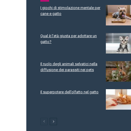
I giochi di stimolazione mentale per
cane e gatto
Qual è l’età giusta per adottare un
gatto?
Il ruolo degli animali selvatici nella
diffusione dei parassiti nei pets
Il superpotere dell’olfatto nel gatto