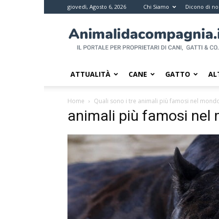
giovedì, Agosto 6, 2026
Chi Siamo
Dicono di no
Animali
da
compagnia
–
Il
ATTUALITÀ
CANE
GATTO
AL
portale
per
Home
Quali sono i tre animali più famosi nel mondo
i
animali più famosi nel 
proprietari
di
pet