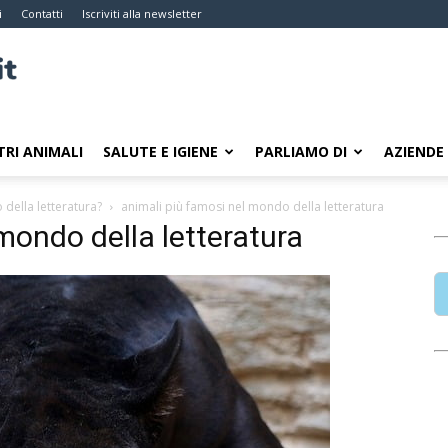
i
Contatti
Iscriviti alla newsletter
TRI ANIMALI
SALUTE E IGIENE
PARLIAMO DI
AZIENDE
 della letteratura?
animali più famosi nel mondo della letteratura
mondo della letteratura