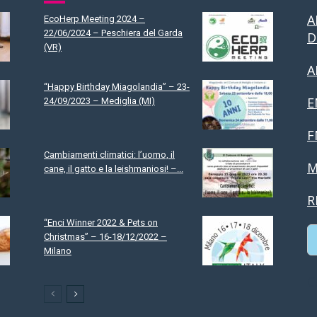
A
EcoHerp Meeting 2024 –
22/06/2024 – Peschiera del Garda
D
(VR)
A
“Happy Birthday Miagolandia” – 23-
E
24/09/2023 – Mediglia (MI)
F
Cambiamenti climatici: l’uomo, il
M
cane, il gatto e la leishmaniosi! –...
R
“Enci Winner 2022 & Pets on
Christmas” – 16-18/12/2022 –
Milano
C