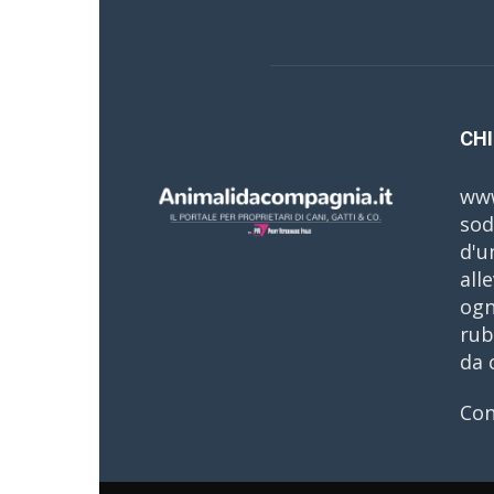
CHI
www
sod
d'u
all
ogn
rub
da 
Con