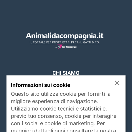
CHI SIAMO
×
Informazioni sui cookie
www.animalidacompagnia.it è il portale che
soddisfa le esigenze dei proprietari di PET,
Questo sito utilizza cookie per fornirti la
trait d'union tra proprietario e veterinari,
migliore esperienza di navigazione.
istituzioni, allevatori ed operatori del settore.
Utilizziamo cookie tecnici e statistici e,
Raccoglie ogni giorno notizie di attualità,
previo tuo consenso, cookie per interagire
igiene e salute, rubriche, eventi e servizi
con i social e cookie di marketing. Per
riguardanti gli animali da compagnia e non
maggiori dettagli puoi consultare la nostra