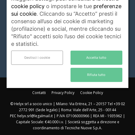
solo.
Leggi di più
cookie policy
o impostare le tue
preferenze
sui cookie
. Cliccando su “Accetto” presti il
Contattaci:
info@animalidacompagnia.it
consenso all’uso dei cookie di marketing
(profilazione) e social, mentre cliccando su
"Rifiuto" accetti solo l’uso dei cookie tecnici
SEGUICI
e statistici.
Gestisci i cookie
Accetta tutto
Rifiuta tutto
Chi Siamo
Casa Editrice
Redazione e Coordinamento Scientifico
Contatti
Privacy Policy
Cookie Policy
© Helyx srl a socio unico | Milano: Via Eritrea, 21 – 20157 Tel +39 02
2772 991 (Sede legale) | Roma: Viale dell'Arte, 25 - 00144
PEC helyx.srl@legalmail.it | P.IVA 07106000966 | REA MI - 1935962 |
Capitale Sociale: €40.000 i.v. | Società soggetta a direzione e
coordinamento di Tecniche Nuove S.p.A.