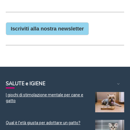
Iscriviti alla nostra newsletter
SALUTE e IGIENE
I giochi di stimolazione mentale per cane e
gatto
Qual è l’età giusta per adottare un gatto?