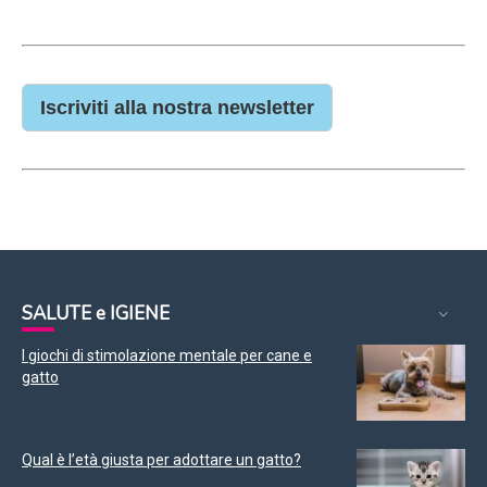
Iscriviti alla nostra newsletter
SALUTE e IGIENE
I giochi di stimolazione mentale per cane e
gatto
Qual è l’età giusta per adottare un gatto?