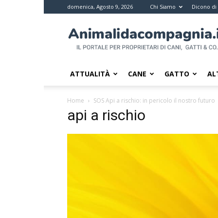
domenica, Agosto 9, 2026
Chi Siamo
Dicono di
Animali
da
compagnia
–
Il
ATTUALITÀ
CANE
GATTO
AL
portale
per
Home
SOS Api a rischio: in pericolo il nostro futuro
i
api a rischio
proprietari
di
pet