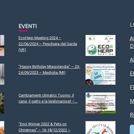
L
EVENTI
A
EcoHerp Meeting 2024 –
22/06/2024 – Peschiera del Garda
D
(VR)
A
“Happy Birthday Miagolandia” – 23-
E
24/09/2023 – Mediglia (MI)
F
Cambiamenti climatici: l’uomo, il
M
cane, il gatto e la leishmaniosi! –...
R
“Enci Winner 2022 & Pets on
Christmas” – 16-18/12/2022 –