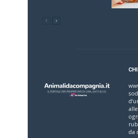
CHI
www
sod
d'u
all
ogn
rub
da 