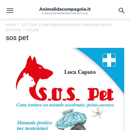
Home
S.O.S. pet. Come trattare un animale avvelenato: primo
soccorso
sos pet
sos pet