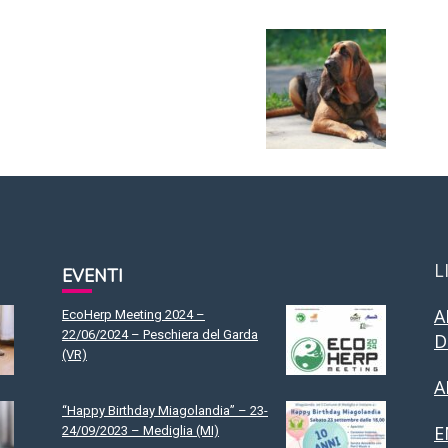
L
EVENTI
A
EcoHerp Meeting 2024 –
22/06/2024 – Peschiera del Garda
D
(VR)
A
“Happy Birthday Miagolandia” – 23-
E
24/09/2023 – Mediglia (MI)