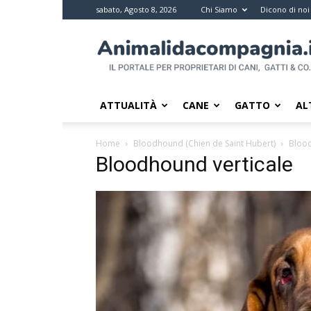
sabato, Agosto 8, 2026
Chi Siamo
Dicono di noi
Animali
da
compagnia
–
Il
ATTUALITÀ
CANE
GATTO
AL
portale
per
Home
Bloodhound (Chien de Saint Hubert)
Blood
i
Bloodhound verticale
proprietari
di
pet