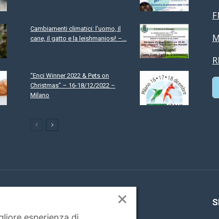
F
Cambiamenti climatici: l’uomo, il
M
cane, il gatto e la leishmaniosi! –...
R
“Enci Winner 2022 & Pets on
Christmas” – 16-18/12/2022 –
Milano
C
×
 SIAMO
S
igliore esperienza di