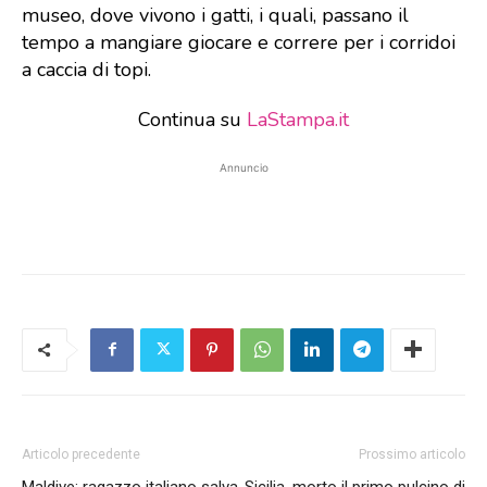
museo, dove vivono i gatti, i quali, passano il
tempo a mangiare giocare e correre per i corridoi
a caccia di topi.
Continua su
LaStampa.it
Annuncio
Articolo precedente
Prossimo articolo
Maldive: ragazzo italiano salva
Sicilia, morto il primo pulcino di