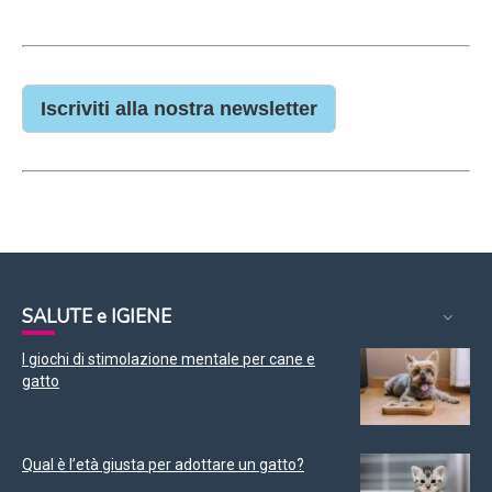
Iscriviti alla nostra newsletter
SALUTE e IGIENE
I giochi di stimolazione mentale per cane e
gatto
Qual è l’età giusta per adottare un gatto?