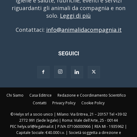
igiene e salute, rubriche, eventi e servizi
riguardanti gli animali da compagnia e non
solo.
Leggi di più
Contattaci:
info@animalidacompagnia.it
SEGUICI
Chi Siamo
Casa Editrice
Redazione e Coordinamento Scientifico
Contatti
Privacy Policy
Cookie Policy
© Helyx srl a socio unico | Milano: Via Eritrea, 21 – 20157 Tel +39 02
2772 991 (Sede legale) | Roma: Viale dell'Arte, 25 - 00144
PEC helyx.srl@legalmail.it | P.IVA 07106000966 | REA MI - 1935962 |
Capitale Sociale: €40.000 i.v. | Società soggetta a direzione e