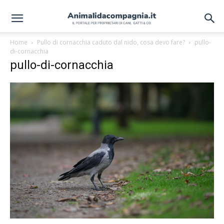
Home
Pullo di cornacchia caduto dal nido, cosa devo fare?
pullo-
di-cornacchia
pullo-di-cornacchia