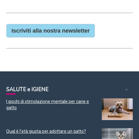
Iscriviti alla nostra newsletter
SALUTE e IGIENE
I giochi di stimolazione mentale per cane e
gatto
Qual è l’età giusta per adottare un gatto?