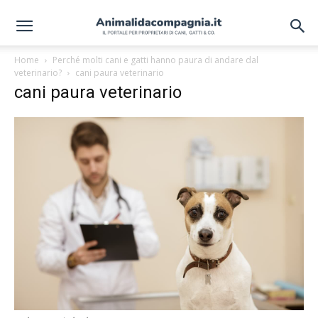
Home
Perché molti cani e gatti hanno paura di andare dal
veterinario?
cani paura veterinario
cani paura veterinario