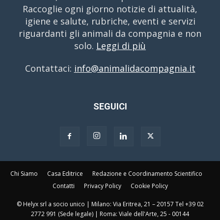
Raccoglie ogni giorno notizie di attualità,
igiene e salute, rubriche, eventi e servizi
riguardanti gli animali da compagnia e non
solo.
Leggi di più
Contattaci:
info@animalidacompagnia.it
SEGUICI
Chi Siamo
Casa Editrice
Redazione e Coordinamento Scientifico
Contatti
Privacy Policy
Cookie Policy
© Helyx srl a socio unico | Milano: Via Eritrea, 21 – 20157 Tel +39 02
2772 991 (Sede legale) | Roma: Viale dell'Arte, 25 - 00144