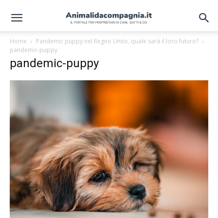
Home
Pandemic puppy nel Regno Unito, quale sarà il loro futuro?
pandemic-puppy
pandemic-puppy