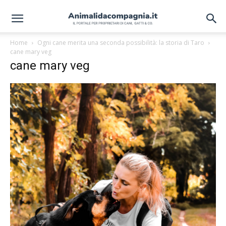
Home
Ogni cane merita una seconda possibilità: la storia di Taro
cane mary veg
cane mary veg