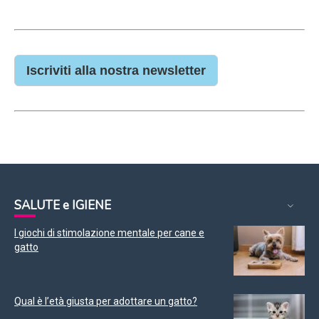
Iscriviti alla nostra newsletter
SALUTE e IGIENE
I giochi di stimolazione mentale per cane e
gatto
Qual è l’età giusta per adottare un gatto?