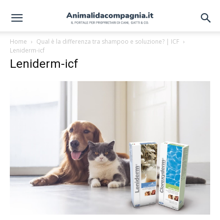
Home
Qual è la differenza tra shampoo e soluzione? | ICF
Leniderm-icf
Leniderm-icf