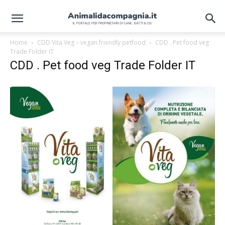
Home
CDD Vita Veg – vegan friendly petfood
CDD . Pet food veg
Trade Folder IT
CDD . Pet food veg Trade Folder IT