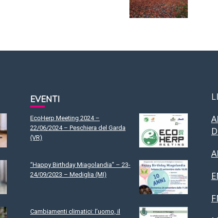
L
EVENTI
A
EcoHerp Meeting 2024 –
22/06/2024 – Peschiera del Garda
D
(VR)
A
“Happy Birthday Miagolandia” – 23-
E
24/09/2023 – Mediglia (MI)
F
Cambiamenti climatici: l’uomo, il