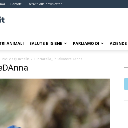
 noi
Contatti
Iscriviti alla newsletter
TRI ANIMALI
SALUTE E IGIENE
PARLIAMO DI
AZIENDE
nidi degli uccelli!
Cinciarella_PhSalvatoreDAnna
reDAnna