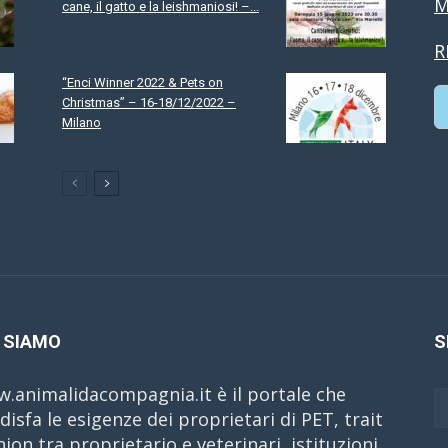
M
cane, il gatto e la leishmaniosi! –...
R
“Enci Winner 2022 & Pets on
Christmas” – 16-18/12/2022 –
Milano
C
 SIAMO
S
.animalidacompagnia.it è il portale che
disfa le esigenze dei proprietari di PET, trait
nion tra proprietario e veterinari, istituzioni,