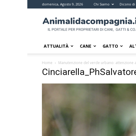
domenica, Agosto 9, 2026
Chi Siamo
Dicono di
Animali
da
compagnia
–
Il
ATTUALITÀ
CANE
GATTO
AL
portale
per
Home
Manutenzione del verde urbano: attenzione ai 
i
Cinciarella_PhSalvato
proprietari
di
pet