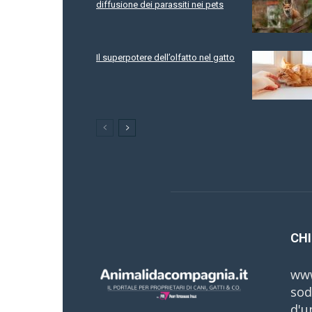
diffusione dei parassiti nei pets
Il superpotere dell’olfatto nel gatto
CHI
www
sod
d'u