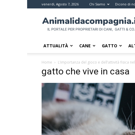
venerdì, Agosto 7, 2026
Chi Siamo
Dicono di no
Animali
da
compagnia
–
Il
ATTUALITÀ
CANE
GATTO
AL
portale
per
Home
L’importanza del gioco e dell’attività fisica ne
i
gatto che vive in casa
proprietari
di
pet