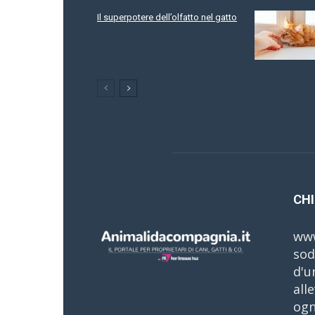
Il superpotere dell’olfatto nel gatto
CHI
www
sod
d'u
all
ogn