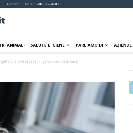
i
Contatti
Iscriviti alla newsletter
TRI ANIMALI
SALUTE E IGIENE
PARLIAMO DI
AZIENDE
l gatto che vive in casa
gatto che vive in casa