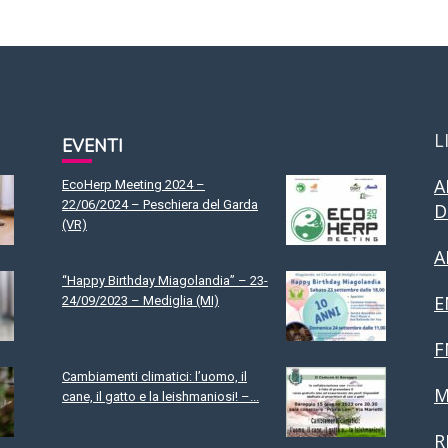
L
EVENTI
A
EcoHerp Meeting 2024 –
22/06/2024 – Peschiera del Garda
D
(VR)
A
“Happy Birthday Miagolandia” – 23-
E
24/09/2023 – Mediglia (MI)
F
Cambiamenti climatici: l’uomo, il
M
cane, il gatto e la leishmaniosi! –...
R