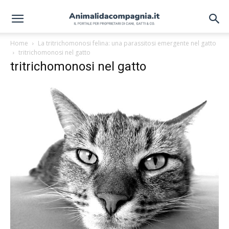
Home
La tritrichomonosi felina: una parassitosi emergente nel gatto
tritrichomonosi nel gatto
tritrichomonosi nel gatto