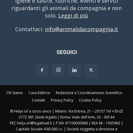
igiene e salute, rubriche, eventi e servizi
riguardanti gli animali da compagnia e non
solo.
Leggi di più
Contattaci:
info@animalidacompagnia.it
SEGUICI
Chi Siamo
Casa Editrice
Redazione e Coordinamento Scientifico
Contatti
Privacy Policy
Cookie Policy
© Helyx srl a socio unico | Milano: Via Eritrea, 21 – 20157 Tel +39 02
2772 991 (Sede legale) | Roma: Viale dell'Arte, 25 - 00144
PEC helyx.srl@legalmail.it | P.IVA 07106000966 | REA MI - 1935962 |
Capitale Sociale: €40.000 i.v. | Società soggetta a direzione e