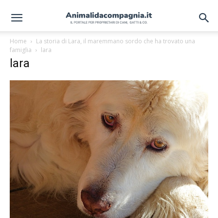
Home
La storia di Lara, il maremmano sordo che ha trovato una
famiglia
lara
lara