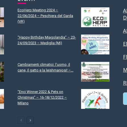
A
EcoHerp Meeting 2024 –
22/06/2024 – Peschiera del Garda
D
(VR)
A
“Happy Birthday Miagolandia” – 23-
E
24/09/2023 – Mediglia (MI)
F
Cambiamenti climatici: l’uomo, il
M
cane, il gatto e la leishmaniosi! –...
R
“Enci Winner 2022 & Pets on
Christmas” – 16-18/12/2022 –
Milano
C