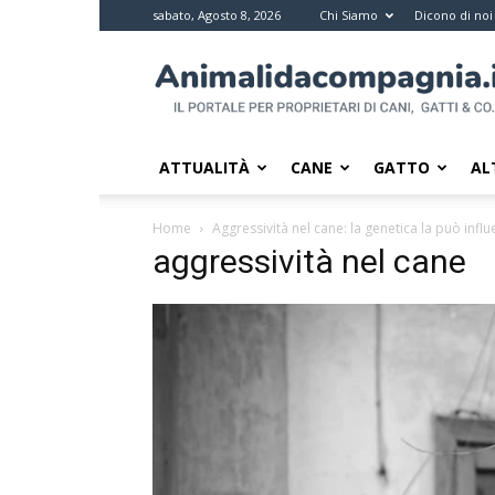
sabato, Agosto 8, 2026
Chi Siamo
Dicono di noi
Animali
da
compagnia
–
Il
ATTUALITÀ
CANE
GATTO
AL
portale
per
Home
Aggressività nel cane: la genetica la può infl
i
aggressività nel cane
proprietari
di
pet