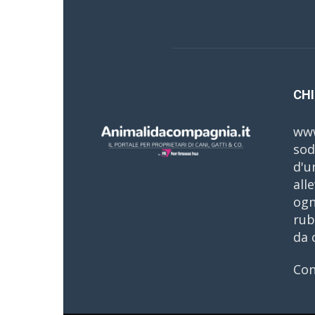
CHI
www
sod
d'u
all
ogn
rub
da 
Con