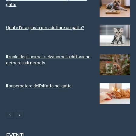
gatto
Qual è l’età giusta per adottare un gatto?
Il ruolo degli animali selvatici nella diffusione
dei parassiti nei pets
Il superpotere dell’olfatto nel gatto
EVENTI