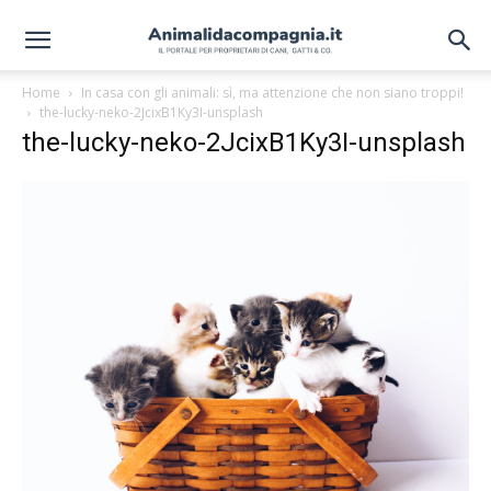
Home
In casa con gli animali: sì, ma attenzione che non siano troppi!
the-lucky-neko-2JcixB1Ky3I-unsplash
the-lucky-neko-2JcixB1Ky3I-unsplash