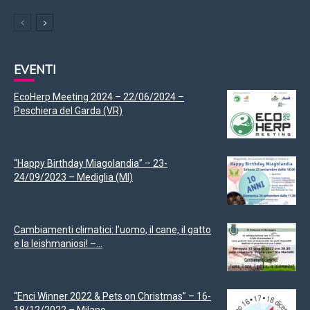
EVENTI
EcoHerp Meeting 2024 – 22/06/2024 –
Peschiera del Garda (VR)
“Happy Birthday Miagolandia” – 23-
24/09/2023 – Mediglia (MI)
Cambiamenti climatici: l’uomo, il cane, il gatto
e la leishmaniosi! –...
“Enci Winner 2022 & Pets on Christmas” – 16-
18/12/2022 – Milano