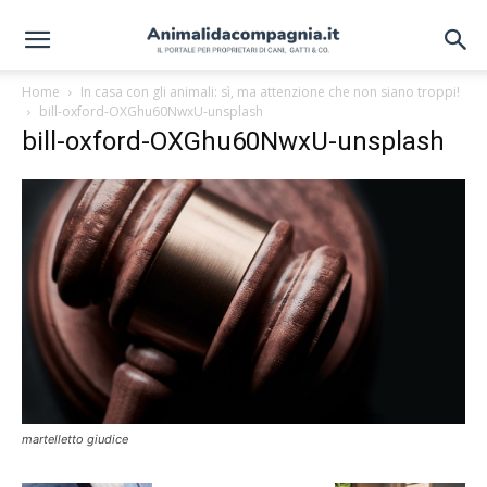
Home
In casa con gli animali: sì, ma attenzione che non siano troppi!
bill-oxford-OXGhu60NwxU-unsplash
bill-oxford-OXGhu60NwxU-unsplash
martelletto giudice