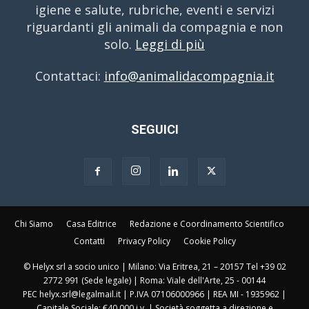
igiene e salute, rubriche, eventi e servizi
riguardanti gli animali da compagnia e non
solo.
Leggi di più
Contattaci:
info@animalidacompagnia.it
SEGUICI
Chi Siamo
Casa Editrice
Redazione e Coordinamento Scientifico
Contatti
Privacy Policy
Cookie Policy
© Helyx srl a socio unico | Milano: Via Eritrea, 21 – 20157 Tel +39 02
2772 991 (Sede legale) | Roma: Viale dell'Arte, 25 - 00144
PEC helyx.srl@legalmail.it | P.IVA 07106000966 | REA MI - 1935962 |
Capitale Sociale: €40.000 i.v. | Società soggetta a direzione e