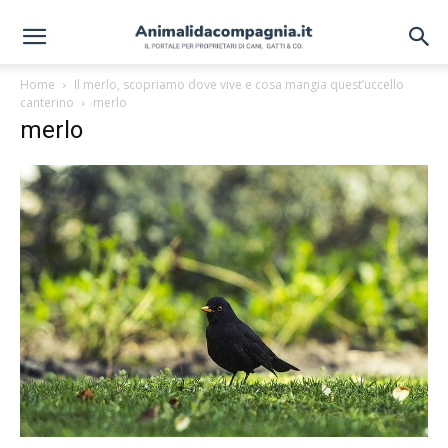
Home
Il merlo, scopriamo dove vive e cosa mangia quest’uccello
canterino
merlo
merlo