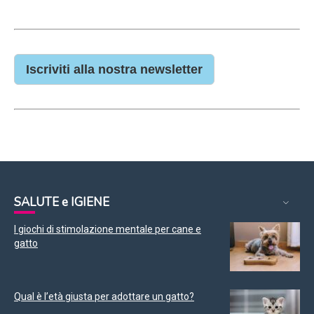
Iscriviti alla nostra newsletter
SALUTE e IGIENE
I giochi di stimolazione mentale per cane e
gatto
Qual è l’età giusta per adottare un gatto?