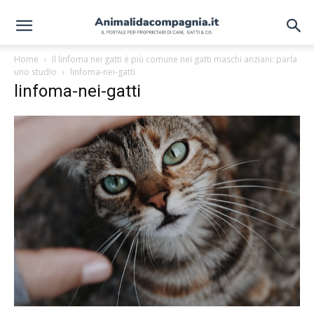
Home
Il linfoma nei gatti è più comune nei gatti maschi anziani: parla
uno studio
linfoma-nei-gatti
linfoma-nei-gatti