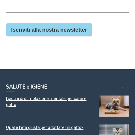
Iscriviti alla nostra newsletter
SALUTE e IGIENE
I giochi di stimolazione mentale per cane e
gatto
Qual è l’età giusta per adottare un gatto?