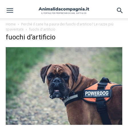
Home
Perché il cane ha paura dei fuochi d’artificio? Le razze più
spaventate
fuochi d'artificio
fuochi d’artificio