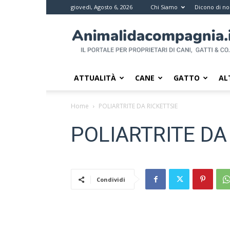
giovedì, Agosto 6, 2026
Chi Siamo
Dicono di no
Animali
da
compagnia
–
Il
ATTUALITÀ
CANE
GATTO
AL
portale
per
Home
POLIARTRITE DA RICKETTSIE
i
proprietari
POLIARTRITE DA
di
pet
Condividi