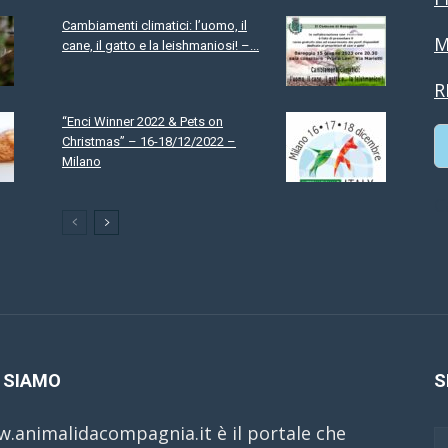
Cambiamenti climatici: l’uomo, il
M
cane, il gatto e la leishmaniosi! –...
R
“Enci Winner 2022 & Pets on
Christmas” – 16-18/12/2022 –
Milano
C
 SIAMO
S
.animalidacompagnia.it è il portale che