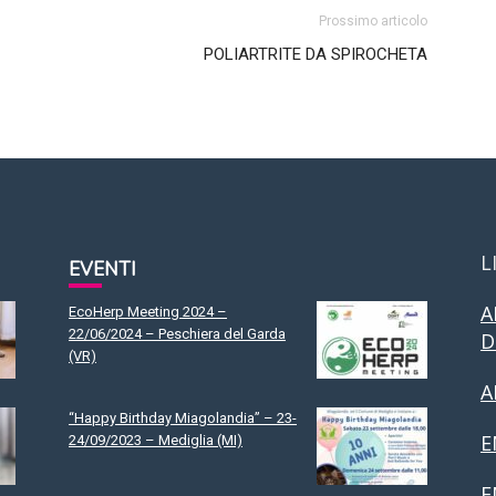
Prossimo articolo
POLIARTRITE DA SPIROCHETA
L
EVENTI
A
EcoHerp Meeting 2024 –
22/06/2024 – Peschiera del Garda
D
(VR)
A
“Happy Birthday Miagolandia” – 23-
E
24/09/2023 – Mediglia (MI)
F