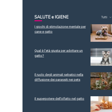
SALUTE e IGIENE
Tutti
I giochi di stimolazione mentale per
cane e gatto
Qual è l’età giusta per adottare un
gatto?
Il ruolo degli animali selvatici nella
diffusione dei parassiti nei pets
Il superpotere dell’olfatto nel gatto