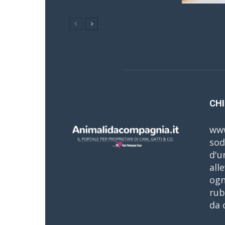
CHI
www
sod
d'u
all
ogn
rub
da 