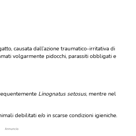
to, causata dall’azione traumatico-irritativa di
iamati volgarmente pidocchi, parassiti obbligati e
requentemente
Linognatus setosus
, mentre nel
imali debilitati e/o in scarse condizioni igieniche.
Annuncio