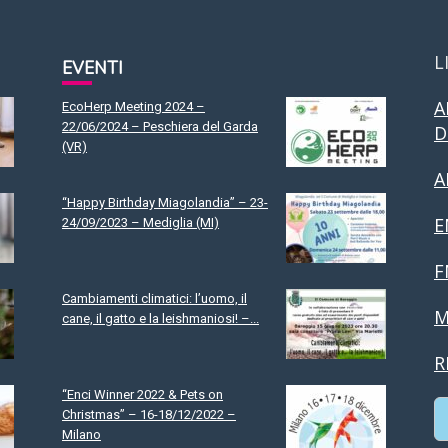
L
EVENTI
A
EcoHerp Meeting 2024 –
22/06/2024 – Peschiera del Garda
D
(VR)
A
“Happy Birthday Miagolandia” – 23-
E
24/09/2023 – Mediglia (MI)
F
Cambiamenti climatici: l’uomo, il
M
cane, il gatto e la leishmaniosi! –...
R
“Enci Winner 2022 & Pets on
Christmas” – 16-18/12/2022 –
Milano