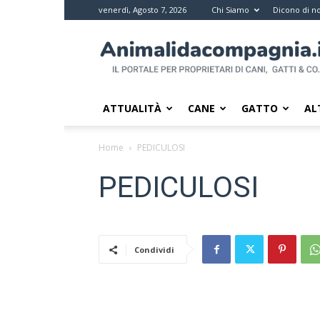
venerdì, Agosto 7, 2026
Chi Siamo
Dicono di no
Animali
da
compagnia
–
Il
ATTUALITÀ
CANE
GATTO
AL
portale
per
Home
PEDICULOSI
i
proprietari
PEDICULOSI
di
pet
Condividi