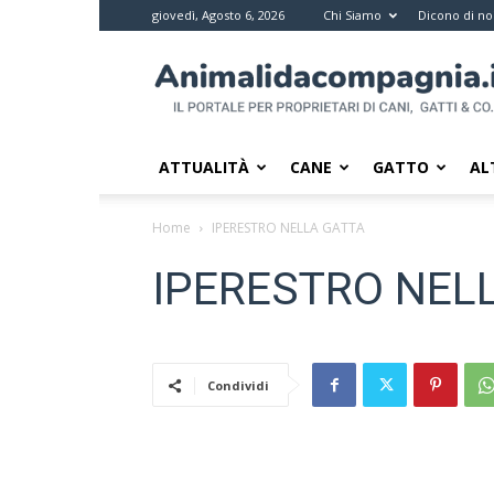
giovedì, Agosto 6, 2026
Chi Siamo
Dicono di no
Animali
da
compagnia
–
Il
ATTUALITÀ
CANE
GATTO
AL
portale
per
Home
IPERESTRO NELLA GATTA
i
proprietari
IPERESTRO NEL
di
pet
Condividi