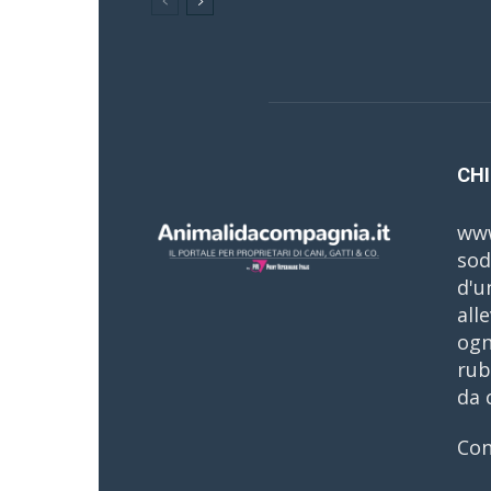
CHI
www
sod
d'u
all
ogn
rub
da 
Con