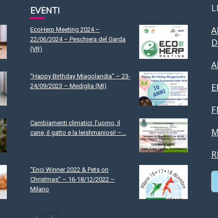
L
EVENTI
A
EcoHerp Meeting 2024 –
22/06/2024 – Peschiera del Garda
D
(VR)
A
“Happy Birthday Miagolandia” – 23-
E
24/09/2023 – Mediglia (MI)
F
Cambiamenti climatici: l’uomo, il
M
cane, il gatto e la leishmaniosi! –...
R
“Enci Winner 2022 & Pets on
Christmas” – 16-18/12/2022 –
Milano
C