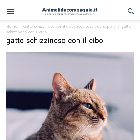
Home
Gatto schizzinoso con il cibo? Ecco cosa devi sapere
gatto-
schizzinoso-con-il-cibo
gatto-schizzinoso-con-il-cibo