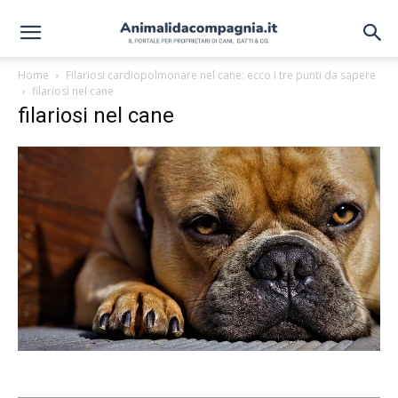
Home
Filariosi cardiopolmonare nel cane: ecco i tre punti da sapere
filariosi nel cane
filariosi nel cane