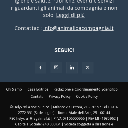
igiene e salute, rubriche, eventi e servizi
riguardanti gli animali da compagnia e non
solo.
Leggi di più
Contattaci:
info@animalidacompagnia.it
SEGUICI
Chi Siamo
Casa Editrice
Redazione e Coordinamento Scientifico
Contatti
Privacy Policy
Cookie Policy
© Helyx srl a socio unico | Milano: Via Eritrea, 21 – 20157 Tel +39 02
2772 991 (Sede legale) | Roma: Viale dell'Arte, 25 - 00144
PEC helyx.srl@legalmail.it | P.IVA 07106000966 | REA MI - 1935962 |
Capitale Sociale: €40.000 i.v. | Società soggetta a direzione e