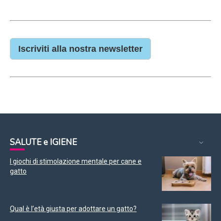
Iscriviti alla nostra newsletter
SALUTE e IGIENE
I giochi di stimolazione mentale per cane e
gatto
Qual è l’età giusta per adottare un gatto?