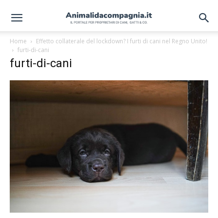
Home
Effetto collaterale del lockdown? I furti di cani nel Regno Unito!
furti-di-cani
furti-di-cani