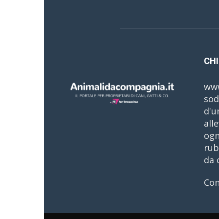
CHI
www
sod
d'u
all
ogn
rub
da 
Con