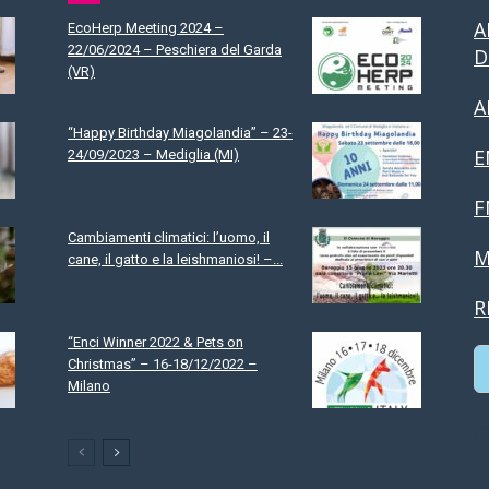
A
EcoHerp Meeting 2024 –
22/06/2024 – Peschiera del Garda
D
(VR)
A
“Happy Birthday Miagolandia” – 23-
E
24/09/2023 – Mediglia (MI)
F
Cambiamenti climatici: l’uomo, il
M
cane, il gatto e la leishmaniosi! –...
R
“Enci Winner 2022 & Pets on
Christmas” – 16-18/12/2022 –
Milano
C