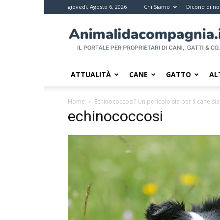
giovedì, Agosto 6, 2026
Chi Siamo
Dicono di no
Animali
da
compagnia
–
Il
ATTUALITÀ
CANE
GATTO
AL
portale
per
Home
Echinococcosi? Un pericolo sia per il cane si
i
echinococcosi
proprietari
di
pet