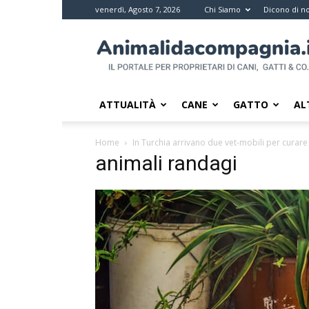
venerdì, Agosto 7, 2026
Chi Siamo
Dicono di no
Animali
da
compagnia
–
Il
ATTUALITÀ
CANE
GATTO
AL
portale
per
Home
In Turchia arrivano due vet-mobili per curare 
i
animali randagi
proprietari
di
pet