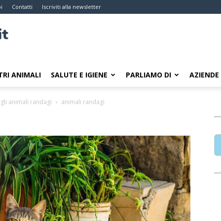
i
Contatti
Iscriviti alla newsletter
TRI ANIMALI
SALUTE E IGIENE
PARLIAMO DI
AZIENDE
gli animali randagi
animali randagi