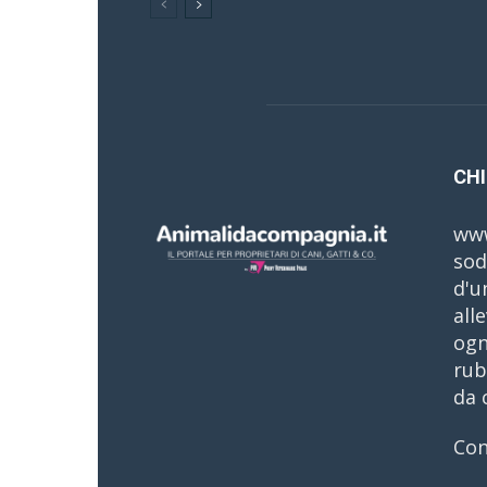
CHI
www
sod
d'u
all
ogn
rub
da 
Con