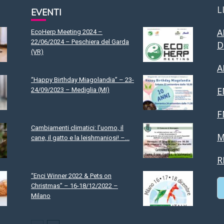
L
EVENTI
A
EcoHerp Meeting 2024 –
22/06/2024 – Peschiera del Garda
D
(VR)
A
“Happy Birthday Miagolandia” – 23-
E
24/09/2023 – Mediglia (MI)
F
Cambiamenti climatici: l’uomo, il
M
cane, il gatto e la leishmaniosi! –...
R
“Enci Winner 2022 & Pets on
Christmas” – 16-18/12/2022 –
Milano
C