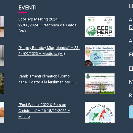
L
EVENTI
A
EcoHerp Meeting 2024 –
22/06/2024 – Peschiera del Garda
D
(VR)
A
“Happy Birthday Miagolandia” – 23-
E
24/09/2023 – Mediglia (MI)
F
Cambiamenti climatici: l’uomo, il
M
cane, il gatto e la leishmaniosi! –...
R
“Enci Winner 2022 & Pets on
Christmas” – 16-18/12/2022 –
Milano
C