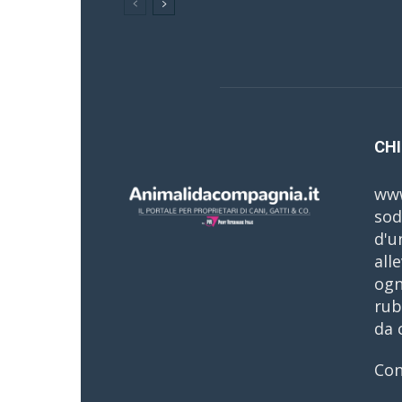
CHI
www
sod
d'u
all
ogn
rub
da 
Con