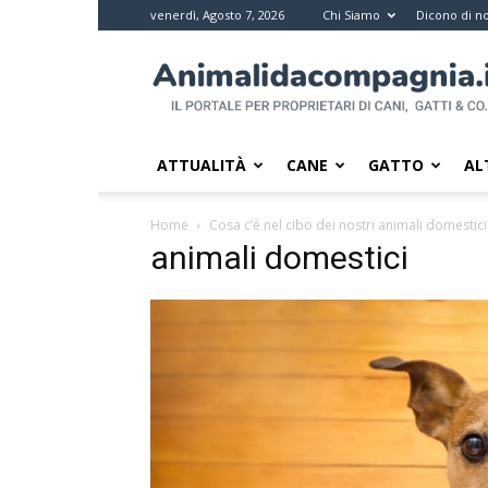
venerdì, Agosto 7, 2026
Chi Siamo
Dicono di no
Animali
da
compagnia
–
Il
ATTUALITÀ
CANE
GATTO
AL
portale
per
Home
Cosa c’è nel cibo dei nostri animali domestici
i
animali domestici
proprietari
di
pet