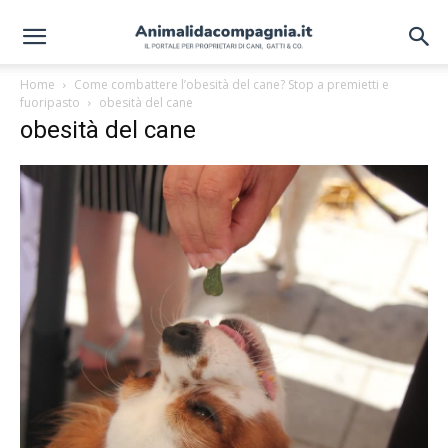
Home
Come combattere l’obesità del cane? Stop a premietti e
fuoripasto
obesità del cane
obesità del cane