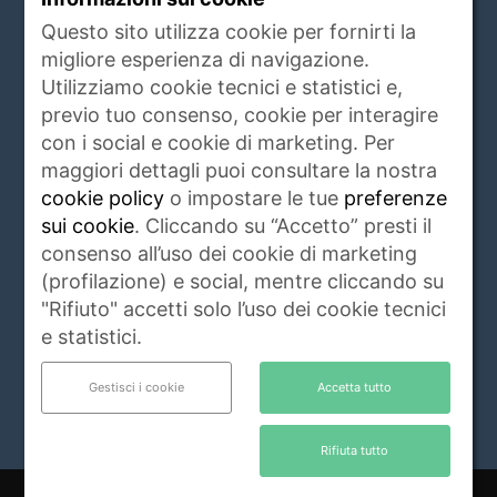
www.animalidacompagnia.it è il portale che
Questo sito utilizza cookie per fornirti la
soddisfa le esigenze dei proprietari di PET,
migliore esperienza di navigazione.
trait d'union tra proprietario e veterinari,
Utilizziamo cookie tecnici e statistici e,
istituzioni, allevatori ed operatori del settore.
previo tuo consenso, cookie per interagire
Raccoglie ogni giorno notizie di attualità,
con i social e cookie di marketing. Per
igiene e salute, rubriche, eventi e servizi
maggiori dettagli puoi consultare la nostra
riguardanti gli animali da compagnia e non
cookie policy
o impostare le tue
preferenze
solo.
Leggi di più
sui cookie
. Cliccando su “Accetto” presti il
consenso all’uso dei cookie di marketing
Contattaci:
info@animalidacompagnia.it
(profilazione) e social, mentre cliccando su
"Rifiuto" accetti solo l’uso dei cookie tecnici
e statistici.
SEGUICI
Gestisci i cookie
Accetta tutto
Rifiuta tutto