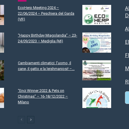
A
EcoHerp Meeting 2024 –
22/06/2024 – Peschiera del Garda
D
(VR)
A
“Happy Birthday Miagolandia” – 23-
E
24/09/2023 – Mediglia (MI)
F
Cambiamenti climatici: l’uomo, il
M
cane, il gatto e la leishmaniosi! –...
R
“Enci Winner 2022 & Pets on
Christmas” – 16-18/12/2022 –
Milano
C