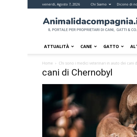
venerdì, Agosto 7, 2026
Chi Siamo
Dicono di no
Animali
da
compagnia
–
Il
ATTUALITÀ
CANE
GATTO
AL
portale
per
Home
Chi sono i medici veterinari in aiuto dei cani
i
cani di Chernobyl
proprietari
di
pet