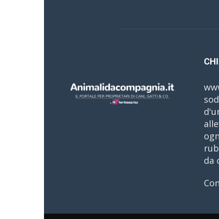
CHI
www
sod
d'u
all
ogn
rub
da 
Con