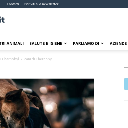
i
Contatti
Iscriviti alla newsletter
TRI ANIMALI
SALUTE E IGIENE
PARLIAMO DI
AZIENDE
 di Chernobyl
cani di Chernobyl