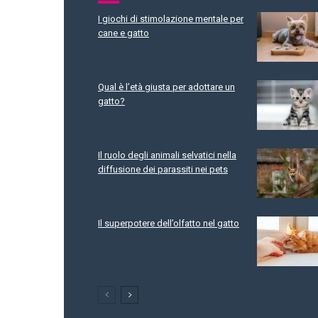
I giochi di stimolazione mentale per
cane e gatto
Qual è l’età giusta per adottare un
gatto?
Il ruolo degli animali selvatici nella
diffusione dei parassiti nei pets
Il superpotere dell’olfatto nel gatto