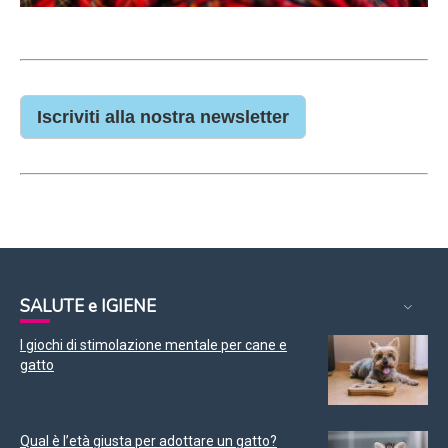
Iscriviti alla nostra newsletter
SALUTE e IGIENE
I giochi di stimolazione mentale per cane e
gatto
Qual è l’età giusta per adottare un gatto?