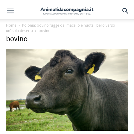
Home
Polonia: bovino fugge dal macello e nuota libero verso
un’isola deserta
bovino
bovino