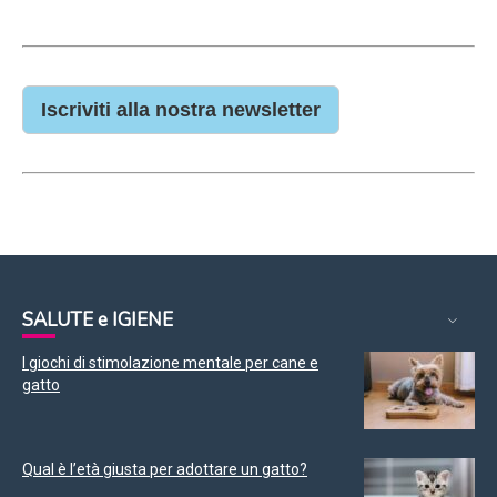
Iscriviti alla nostra newsletter
SALUTE e IGIENE
I giochi di stimolazione mentale per cane e
gatto
Qual è l’età giusta per adottare un gatto?