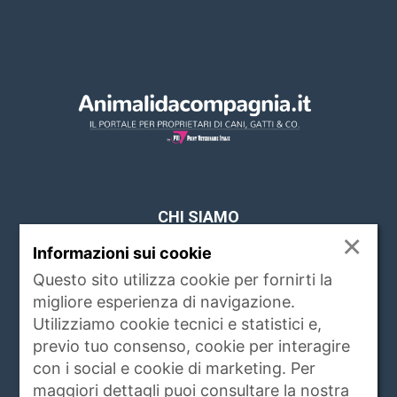
CHI SIAMO
×
Informazioni sui cookie
www.animalidacompagnia.it è il portale che
soddisfa le esigenze dei proprietari di PET,
Questo sito utilizza cookie per fornirti la
trait d'union tra proprietario e veterinari,
migliore esperienza di navigazione.
istituzioni, allevatori ed operatori del settore.
Utilizziamo cookie tecnici e statistici e,
Raccoglie ogni giorno notizie di attualità,
previo tuo consenso, cookie per interagire
igiene e salute, rubriche, eventi e servizi
con i social e cookie di marketing. Per
riguardanti gli animali da compagnia e non
maggiori dettagli puoi consultare la nostra