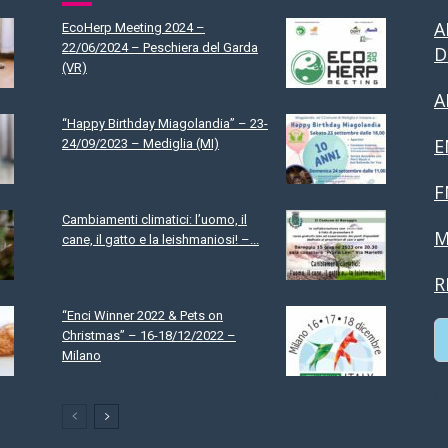
A
EcoHerp Meeting 2024 –
22/06/2024 – Peschiera del Garda
D
(VR)
A
“Happy Birthday Miagolandia” – 23-
E
24/09/2023 – Mediglia (MI)
F
Cambiamenti climatici: l’uomo, il
M
cane, il gatto e la leishmaniosi! –...
R
“Enci Winner 2022 & Pets on
Christmas” – 16-18/12/2022 –
Milano
C