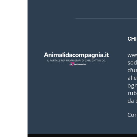
CHI
www
sod
d'u
all
ogn
rub
da 
Con