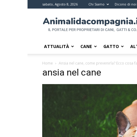
sabato, Agosto 8, 2026
Chi Siamo
Dicono di noi
Animali
da
compagnia
–
Il
ATTUALITÀ
CANE
GATTO
AL
portale
per
Home
Ansia nel cane, come prevenirla? Ecco cosa f
i
ansia nel cane
proprietari
di
pet