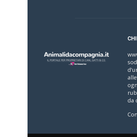
CHI
www
sod
d'u
all
ogn
rub
da 
Con