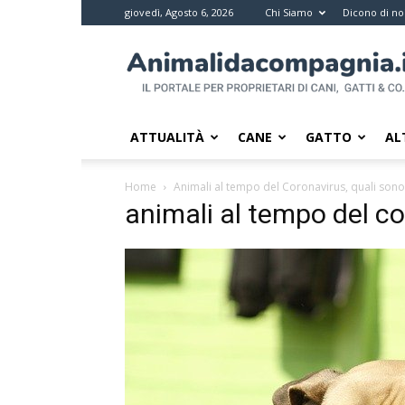
giovedì, Agosto 6, 2026
Chi Siamo
Dicono di no
Animali
da
compagnia
–
Il
ATTUALITÀ
CANE
GATTO
AL
portale
per
Home
Animali al tempo del Coronavirus, quali son
i
animali al tempo del c
proprietari
di
pet