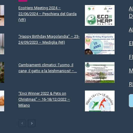
A
EcoHerp Meeting 2024 –
22/06/2024 – Peschiera del Garda
D
(VR)
A
“Happy Birthday Miagolandia” – 23-
E
24/09/2023 – Mediglia (MI)
F
Cambiamenti climatici: l’uomo, il
M
cane, il gatto e la leishmaniosi! –...
R
“Enci Winner 2022 & Pets on
Christmas” – 16-18/12/2022 –
Milano
C