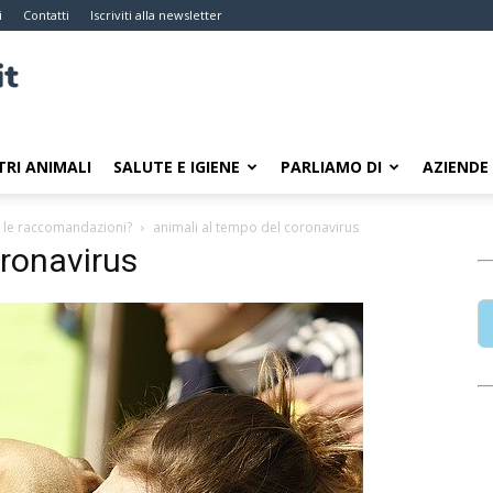
i
Contatti
Iscriviti alla newsletter
TRI ANIMALI
SALUTE E IGIENE
PARLIAMO DI
AZIENDE
o le raccomandazioni?
animali al tempo del coronavirus
oronavirus