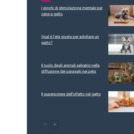
I giochi di stimolazione mentale per
cane e gatto
Qual è l’età giusta per adottare un
gatto?
Il ruolo degli animali selvatici nella
diffusione dei parassiti nei pets
Il superpotere dell’olfatto nel gatto